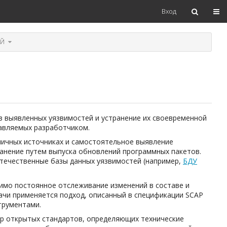
Пер
Вход
Переключите
ЕЙ
дерево
иерархии
под
Проверка
наличия
уязвимостей.
з выявленных уязвимостей и устранение их своевременной
авляемых разработчиком.
личных источниках и самостоятельное выявление
ранение путем выпуска обновлений программных пакетов.
течественные базы данных уязвимостей (например,
БДУ
имо постоянное отслеживание изменений в составе и
ачи применяется подход, описанный в спецификации SCAP
струментами.
р открытых стандартов, определяющих технические