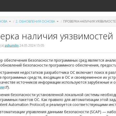
ючите
Переключите
Переключите
НОВА
2. ОБНОВЛЕНИЯ ОСНОВА
ПРОВЕРКА НАЛИЧИЯ УЯЗВИМОСТ
ьское
дерево
дерево
иерархии
иерархии
под
под
а
ОСнова.
2.
я
Обновления
стей.
ОСнова.
ерка наличия уязвимостей
(а)
ashumilin
24.05.2024 15:05
ер обеспечения безопасности программных сред является анали
 обновлений безопасности программного обеспечения, предост
устранения недостатков разработчика ОС включает поиск в раз
в программных средств, входящих в ОС и своевременное их уст
 качестве источников информации используются зарубежные и о
сии
).
чения безопасности установленной локальной системы необход
ограммных пакетов ОС. Как правило для автоматизации этой зад
ontent Automation Protocol) и реализуется соответствующими ин
втоматизации управления данными безопасности (SCAP) — набо