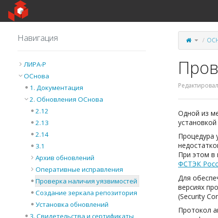
Home
Навигация
Перекл
ОС
родител
дерево
из
Проверк
наличи
уязвимо
Пров
ЛИРА-Р
ОСнова
Редактировал
1. Документация
2. Обновления ОСнова
2.12
Одной из м
установкой
2.13
2.14
Процедура 
недостатко
3.1
При этом в
Архив обновлений
ФСТЭК Рос
Оперативные исправления
Для обеспе
Проверка наличия уязвимостей
версиях пр
Создание зеркала репозитория
(Security C
Установка обновлений
Протокол а
3. Свидетельства и сертификаты