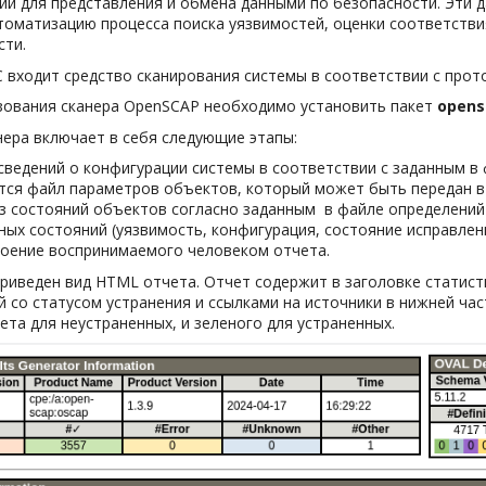
ии для представления и обмена данными по безопасности. Эти д
томатизацию процесса поиска уязвимостей, оценки соответстви
ти.
С входит средство сканирования системы в соответствии с про
зования сканера OpenSCAP необходимо установить пакет
opens
нера включает в себя следующие этапы:
сведений о конфигурации системы в соответствии с заданным 
тся файл параметров объектов, который может быть передан в 
з состояний объектов согласно заданным в файле определений
ных состояний (уязвимость, конфигурация, состояние исправлени
оение воспринимаемого человеком отчета.
приведен вид HTML отчета. Отчет содержит в заголовке статист
й со статусом устранения и ссылками на источники в нижней ча
ета для неустраненных, и зеленого для устраненных.